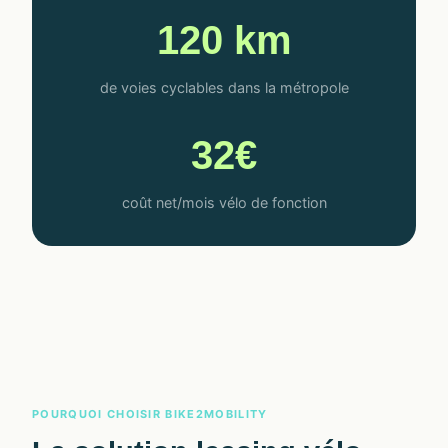
120 km
de voies cyclables dans la métropole
32€
coût net/mois vélo de fonction
POURQUOI CHOISIR BIKE2MOBILITY