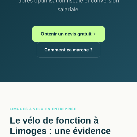
après optimisation fiscale et conversion
salariale.
Obtenir un devis gratuit
Comment ça marche ?
LIMOGES & VÉLO EN ENTREPRISE
Le
vélo de fonction à
Limoges
: une évidence