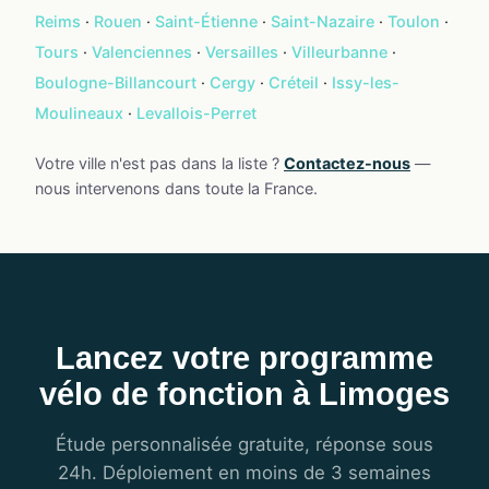
Reims
·
Rouen
·
Saint-Étienne
·
Saint-Nazaire
·
Toulon
·
Tours
·
Valenciennes
·
Versailles
·
Villeurbanne
·
Boulogne-Billancourt
·
Cergy
·
Créteil
·
Issy-les-
Moulineaux
·
Levallois-Perret
Votre ville n'est pas dans la liste ?
Contactez-nous
—
nous intervenons dans toute la France.
Lancez votre programme
vélo de fonction à Limoges
Étude personnalisée gratuite, réponse sous
24h. Déploiement en moins de 3 semaines