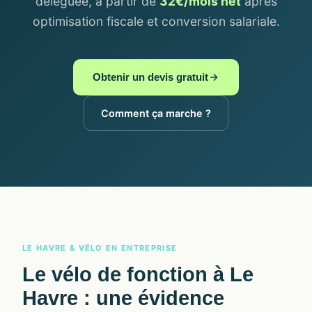
déléguée, à partir de
32€/mois net
après
optimisation fiscale et conversion salariale.
Obtenir un devis gratuit
Comment ça marche ?
LE HAVRE & VÉLO EN ENTREPRISE
Le
vélo de fonction à Le
Havre
: une évidence