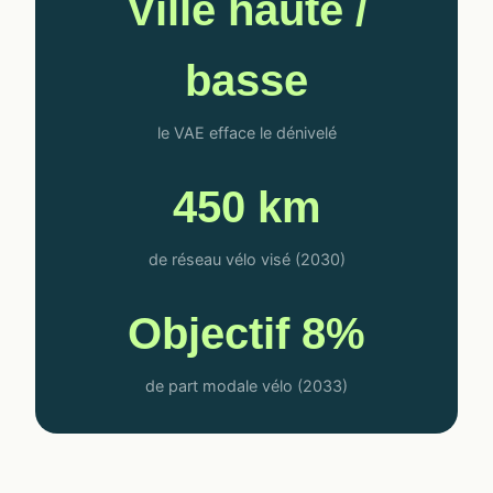
Ville haute /
basse
le VAE efface le dénivelé
450 km
de réseau vélo visé (2030)
Objectif 8%
de part modale vélo (2033)