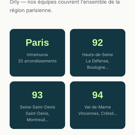
Orly — nos équipes couvrent l'ensemble de la
région parisienne.
Paris
92
Intramuros
Hauts-de-Seine
20 arrondissements
La Défense,
Boulogne…
93
94
Seine-Saint-Denis
Val-de-Marne
Saint-Denis,
Vincennes, Créteil…
Montreuil…