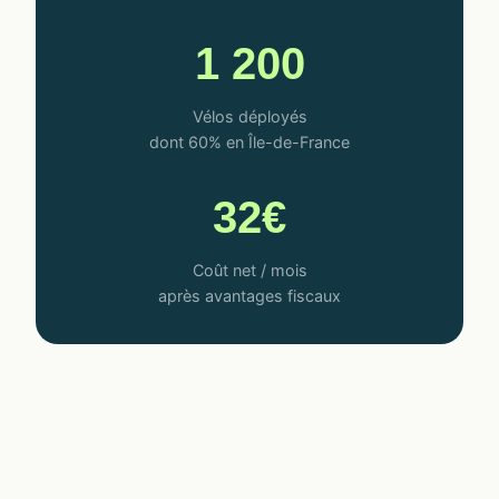
1 200
Vélos déployés
dont 60% en Île-de-France
32€
Coût net / mois
après avantages fiscaux